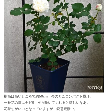
樹高は高いところで約50cm 今のとこコンパクト樹形。
一番花の蕾は全8個 次々咲いてくれると嬉しいなあ。
花持ちがいいとなっていますが、鋭意観察中。