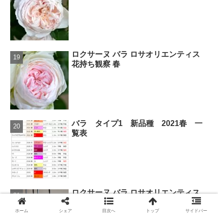
ロクサーヌ バラ ロサオリエンティス
花持ち観察 春
バラ タイプ1 新品種 2021春 一
覧表
ロクサーヌ バラ ロサオリエンティス
冬剪定 タイプ1 鉢植え 2025
ホーム
シェア
目次へ
トップ
サイドバー