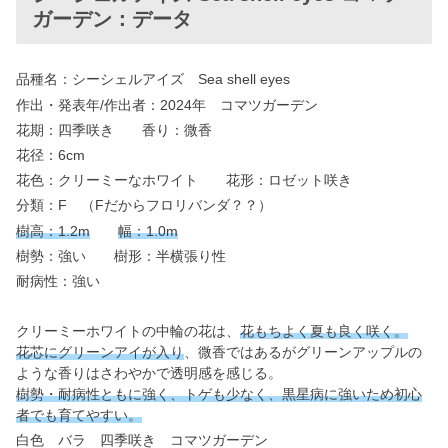
ガーデン：データ
品種名：シーシェルアイズ Sea shell eyes
作出・発表年/作出者：2024年 コマツガーデン
花期：四季咲き 香り：微香
花径：6cm
花色：クリーミーなホワイト 花形：ロゼット咲き
分類：F （Fだからフロリバンダ？？）
樹高：1.2m
幅：1.0m
樹勢：強い 樹形：半横張り性
耐病性：強い
クリーミーホワイトの中輪の花は、
花もちよく夏も良く咲く。
花芯にグリーンアイが入り
、微香ではあるがグリーンアップルの
ような香りはさわやかで透明感を感じる。
樹勢・耐病性ともに強く、トゲも少なく、黒星病に強いため初心
者でも育てやすい。
白色 バラ 四季咲き コマツガーデン