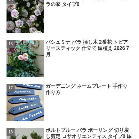
ラの家 タイプ0
パシュミナ バラ 挿し木 2番花 トピア
リースティック 仕立て 鉢植え 2026 7
月
ガーデニング ネームプレート 手作り
作り方
ポルトブルー バラ ボーリング 切り戻
し剪定 ロサオリエンティス タイプ0 鉢