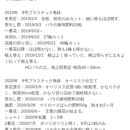
2019年 8号プラスチック角鉢
冬剪定：2019/2/3 全枝、枝先のみカット。細い枝もほぼ残す。
芽出し肥：2019/3/3 バラの家IB肥料20粒
一番花：2019/5/15～
水切れ：2019/5/15 27輪カット
花後の切り戻し：2019/5/21 46輪カット
一番花以降：ほぼ咲かない。秋も1輪も咲かない。
植え替え：2019/12/1 根はよく張っていた。根は切らずに土をよ
く払って植え替え。
HCバラの土。地上部剪定･樹高40～50cm
2020年 8号プラスチック角鉢 オベリスク仕立て
剪定誘引：2020/1/9：オベリスク設置+細い枝処理。かなり小さ
く。樹高50cm程度。かなり切り詰めて細枝残さない。
芽出し肥：2020/2/18 バラの家IB肥料20粒
施肥：2020/3/28 マイローズばらの肥料50g 効きめ2ヶ月
一番花：2020/5/9～ 主蕾の開花が始まる。
シュート：2020年初夏 2～3本
2番花：2020/7月 ポツリポツリと咲く。8月は1枝のみ。
夏？剪定：2020/8/6 はみ出た枝を全体的に軽くカット。