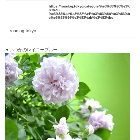
https://roselog.tokyo/category/%e3%83%90%e3%
83%a9-
%e3%83%ac%e3%82%a4%e3%83%8b%e3%83%b
c%e3%83%96%e3%83%ab%e3%83%bc
roselog.tokyo
▼いつかのレイニーブルー