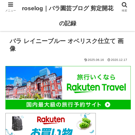
roselog｜バラ園芸ブログ 剪定開花
メニュー
検索
【バラ タイプ0 新品種紹介】
【バラ苗 ランキング】
の記録
バラ レイニーブルー オベリスク仕立て 画
像
2025.06.16
2020.12.17