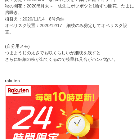
秋の開花：2020/8月末～ 枝先にポツポツと1輪ずつ開花。たまに
房咲き。
植替え：2020/11/14 8号角鉢
オベリスク設置：2020/12/17 細枝のみ剪定してオベリスク設
置。
(自分用メモ)
つまようじの太さでも咲くらしいが細枝を残すと
さらに細細の枝が出てくるので枝垂れ具合がハンパない。
rakuten