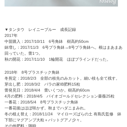
▼タンタウ レイニーブルー 成長記録
2017年
中苗購入：2017/10/11 6号角鉢 樹高約50cm
鉢増し：2017/11/3 6号プラ角鉢→8号プラ角鉢へ。根はまあまあ
回っていた。蕾1つ。
秋の開花：2017/11/10 1輪開花 ほぼブラインドだった。
2018年 8号プラスチック角鉢
冬剪定：2018/2/3 全部の枝先のみカット。細い枝も全て残す。
芽出し肥：2018/3/2 バラの家IB肥料15粒
蕾発見日：2018/4/4 蕾いくつか。樹高約60cm
4月の肥料：2018/4/5 バイオゴールドセレクション薔薇25粒
一番花：2018/5/4 8号プラスチック角鉢
一番花後はほぼ咲かず。秋までハダニまみれ。
冬の植え替え：2018/11/24 マイローズばらの土 有島氏監修 鉢
下部にマグアンプ大粒＋バットグアノ少々。
その他肥料：随時