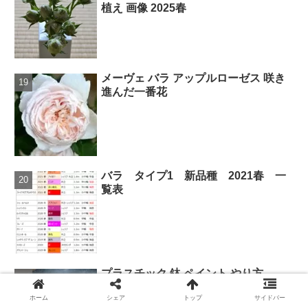
植え 画像 2025春
メーヴェ バラ アップルローゼス 咲き
進んだ一番花
バラ タイプ1 新品種 2021春 一
覧表
プラスチック 鉢 ペイント やり方
ホーム
シェア
トップ
サイドバー