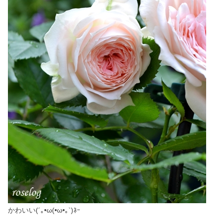
かわいい(´｡•ω(•ω•｡`)ﾈｰ