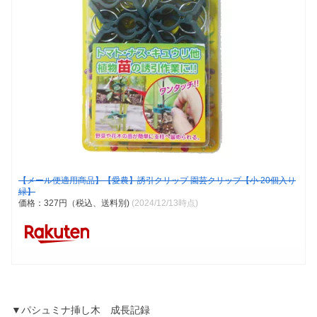
【メール便適用商品】【愛農】誘引クリップ 園芸クリップ【小 20個入り
緑】
価格：327円（税込、送料別)
(2024/12/13時点)
▼パシュミナ挿し木 成長記録