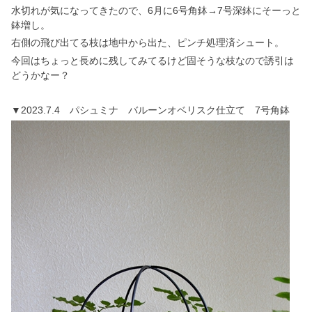
水切れが気になってきたので、6月に6号角鉢→7号深鉢にそーっと
鉢増し。
右側の飛び出てる枝は地中から出た、ピンチ処理済シュート。
今回はちょっと長めに残してみてるけど固そうな枝なので誘引は
どうかなー？
▼2023.7.4 パシュミナ バルーンオベリスク仕立て 7号角鉢