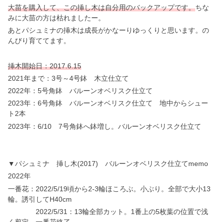
大苗を購入して、この挿し木は自分用のバックアップです。
ちな
みに大苗の方は枯れましたー。
あとパシュミナの挿木は成長がかなーりゆっくりと思います。の
んびり育ててます。
挿木開始日：2017.6.15
2021年まで：3号～4号鉢 木立仕立て
2022年：5号角鉢 バルーンオベリスク仕立て
2023年：6号角鉢 バルーンオベリスク仕立て 地中からシュー
ト2本
2023年：6/10 7号角鉢へ鉢増し。バルーンオベリスク仕立て
▼パシュミナ 挿し木(2017) バルーンオベリスク仕立てmemo
2022年
一番花：2022/5/19頃から2-3輪ほころぶ。小ぶり。全部で大小13
輪。誘引してH40cm
2022/5/31：13輪全部カット。1番上の5枚葉の位置で浅
く剪定。一番花終了。