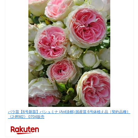
バラ苗【6号新苗】パシュミナ (Ant淡桃) 国産苗 6号鉢植え品［契約品種］
《J-IRM2》 0704販売