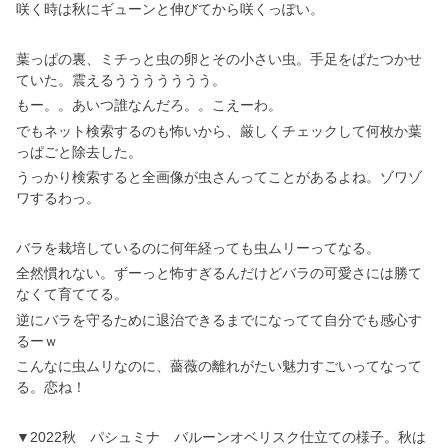
咲く時は秋にギューンと伸びてから咲くっぽい。
葉っぱの裏、ミチっと虫の卵とその小さい虫。手足をばたつかせ
ていた。震えるううううううう。
もー。。あいつ誰なんだろ。。こえーわ。
でもネット検索するのも怖いから、厳しくチェックして何枚か葉
っぱごと除去した。
うっかり検索すると全画像が虫さんってことがあるよね。ゾワゾ
ワするわっ。
バラを栽培しているのに何年経っても虫ムリーってなる。
全然慣れない。ずーっと怖すぎるんだけどバラの可愛さには勝て
なくて育ててる。
逆にバラを守るために退治できるまでになってて自分でも感心す
るーｗ
こんなに虫ムリなのに、薔薇の離れがたい魅力すごいってなって
る。恋ね！
▼2022秋 パシュミナ バルーンオベリスク仕立ての様子。秋は