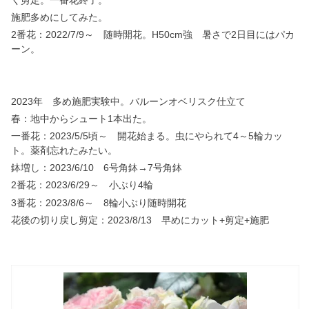
施肥多めにしてみた。
2番花：2022/7/9～ 随時開花。H50cm強 暑さで2日目にはパカ
ーン。
2023年 多め施肥実験中。バルーンオベリスク仕立て
春：地中からシュート1本出た。
一番花：2023/5/5頃～ 開花始まる。虫にやられて4～5輪カッ
ト。薬剤忘れたみたい。
鉢増し：2023/6/10 6号角鉢→7号角鉢
2番花：2023/6/29～ 小ぶり4輪
3番花：2023/8/6～ 8輪小ぶり随時開花
花後の切り戻し剪定：2023/8/13 早めにカット+剪定+施肥