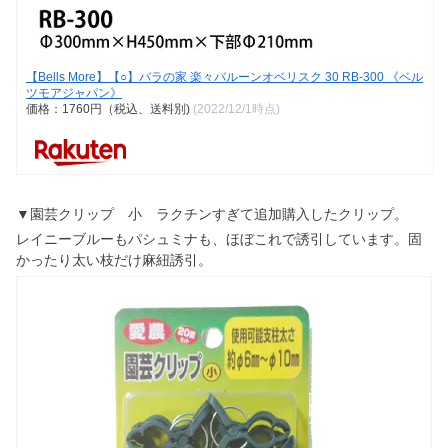
【Bells More】【○】バラの家 楽々バルーンオベリスク 30 RB-300 《ベル
ツモアジャパン》
価格：1760円（税込、送料別)
(2022/12/1時点)
▼園芸クリップ 小 ラクチンすぎて追加購入したクリップ。
レイニーブルーもパシュミナも、ほぼこれで誘引しています。固
かったり太い枝だけ麻紐誘引。