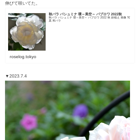
伸びて咲いてた。
秋バラ パシュミナ 環～美空～ パブロワ 2022秋
秋バラ パシュミナ 環～美空～ パブロワ 2022 秋 鉢植え 画像 写
真 和バラ
roselog.tokyo
▼2023.7.4