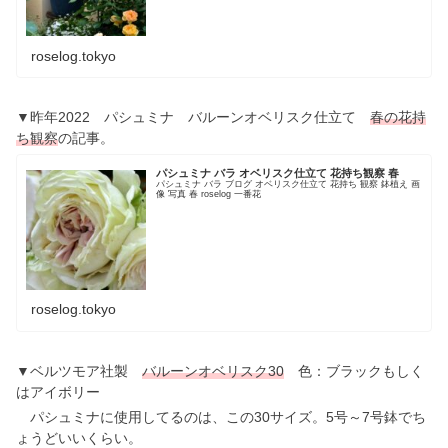
roselog.tokyo
▼昨年2022 パシュミナ バルーンオベリスク仕立て
春の花持
ち観察
の記事。
パシュミナ バラ オベリスク仕立て 花持ち観察 春
パシュミナ バラ ブログ オベリスク仕立て 花持ち 観察 鉢植え 画
像 写真 春 roselog 一番花
roselog.tokyo
▼ベルツモア社製
バルーンオベリスク30
色：ブラックもしく
はアイボリー
パシュミナに使用してるのは、この30サイズ。5号～7号鉢でち
ょうどいいくらい。