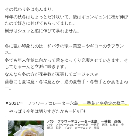
その代わり冬はあんまり。
昨年の秋冬はちょっとだけ咲いて、後はギュンギュンに枝が伸び
たので好きに伸びてもらってました。
樹形はシュッと縦に伸びて暴れません。
冬に強い印象なのは、和バラの環～美空～やギヨーのラフラン
ス。
冬でも年末年始に向かって蕾をゆっくり充実させていきます。そ
してちゃーんと立派に咲きます。
なんなら冬の方が花弁数が充実してゴージャスｗ
薔薇にも夏得意・冬得意とか、逆の夏苦手・冬苦手とかあるよね
ー。
▼2021年 フラワーデコレーター永島
一番花と冬剪定の様子。
やっぱり今年は切りすぎたかもーﾄﾞｷﾄﾞｷ
バラ フラワーデコレーター永島 一番花 画像
バラ フラワーデコレーター永島 一番花 画像 鉢植え 春
開花 剪定 ブログ ガーデニング 園芸