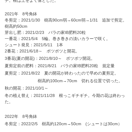
チ。根は土をよく落とした。
2021年 8号角鉢
冬剪定：2021/1/30 樹高90cm弱→60cm弱→1/31 追加で剪定。
樹高約50cm
芽出し肥：2021/2/23 バラの家IB肥料20粒
一番花：2021/5/4 5輪。巻き巻きの淡いカラーで咲く。
シュート発見：2021/5/11 1本
2番花：2021/6/18～ ポツポツと開花。
3番花(夏の開花)：2021/8/10～ ポツポツ開花。
夏剪定前の肥料：2021/8/21 バラの家IB肥料20粒 規定量
夏剪定：2021/8/22 夏の開花が終わったので早めの夏剪定。
樹高約100cm→70cm 切れる位置で切った。
秋の開花：2021/10/1～
冬の植え替え：2021/11/28 根っこギチギチ。今期の花は終わっ
た。
2022年 8号角鉢
冬剪定：2022/2/5 樹高約120cm→50cm (シュートは30cm）