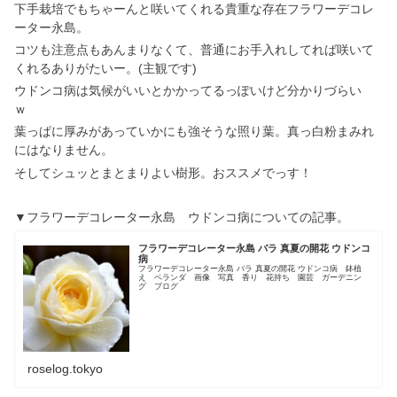
下手栽培でもちゃーんと咲いてくれる貴重な存在フラワーデコレ
ーター永島。
コツも注意点もあんまりなくて、普通にお手入れしてれば咲いて
くれるありがたいー。(主観です)
ウドンコ病は気候がいいとかかってるっぽいけど分かりづらい
ｗ
葉っぱに厚みがあっていかにも強そうな照り葉。真っ白粉まみれ
にはなりません。
そしてシュッとまとまりよい樹形。おススメでっす！
▼フラワーデコレーター永島 ウドンコ病についての記事。
フラワーデコレーター永島 バラ 真夏の開花 ウドンコ
病
フラワーデコレーター永島 バラ 真夏の開花 ウドンコ病 鉢植
え ベランダ 画像 写真 香り 花持ち 園芸 ガーデニン
グ ブログ
roselog.tokyo