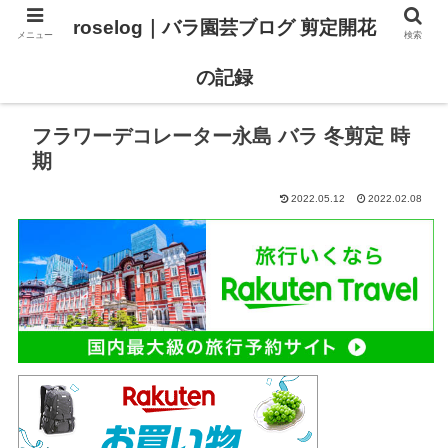
roselog｜バラ園芸ブログ 剪定開花
メニュー
検索
【バラ タイプ0 新品種紹介】
【バラ苗 ランキング】
の記録
フラワーデコレーター永島 バラ 冬剪定 時
期
2022.05.12
2022.02.08