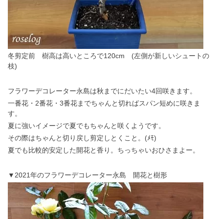
冬剪定前 樹高は高いところで120cm (左側が新しいシュートの
枝)
フラワーデコレーター永島は秋までにだいたい4回咲きます。
一番花・2番花・3番花までちゃんと切ればスパン短めに咲きま
す。
夏に強いイメージで夏でもちゃんと咲くようです。
その際はちゃんと切り戻し剪定しとくこと。(ﾒﾓ)
夏でも比較的安定した開花と香り。ちっちゃいおひさまよー。
▼2021年のフラワーデコレーター永島 開花と樹形