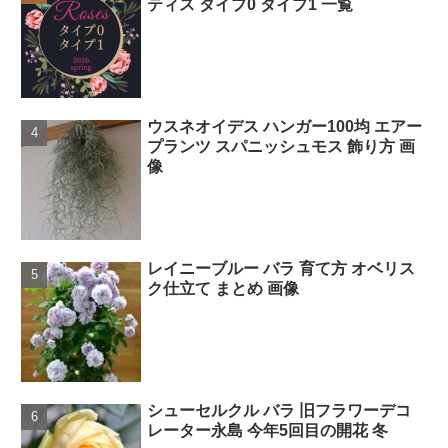
ティス タイプ0 タイプ1 一覧
ウスネオイデス ハンガー100均 エアー
プランツ スパニッシュモス 飾り方 画
像
レイニーブルー バラ 育て方 オベリス
ク仕立て まとめ 画像
シューセルクル バラ 旧フラワーデコ
レーター永島 今年5回目の開花 冬