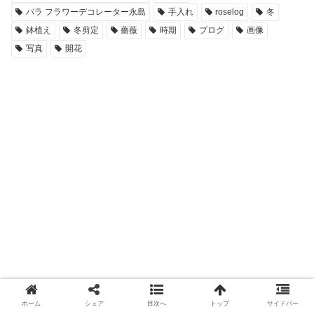
バラ フラワーデコレーター永島
手入れ
roselog
冬
鉢植え
冬剪定
薔薇
時期
ブログ
画像
写真
開花
ホーム
シェア
目次へ
トップ
サイドバー