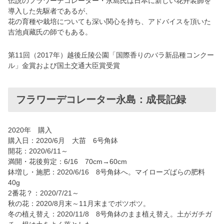
伝説のフラワーデコレーター・永島氏は日本に新しい花卉装飾を
導入した先駆者であるが、
花の育種や栽培についても深い関心を持ち、アドバイスを頂いた
吉池貞藏氏の師でもある。
第11回（2017年）越後丘陵公園「国際香りのバラ新品種コンクー
ル」金賞および国土交通大臣賞受賞
フラワーデコレーター永島：成長記録
2020年 購入
購入日：2020/6月 大苗 6号角鉢
開花：2020/6/11～
満開・花後剪定：6/16 70cm→60cm
鉢増し・施肥：2020/6/16 8号角鉢へ。マイローズばらの肥料
40g
2番花？：2020/7/21～
秋の花：2020/8月末～11月末までポツポツ。
冬の植え替え：2020/11/8 8号角鉢のまま植え替え。土がガチガ