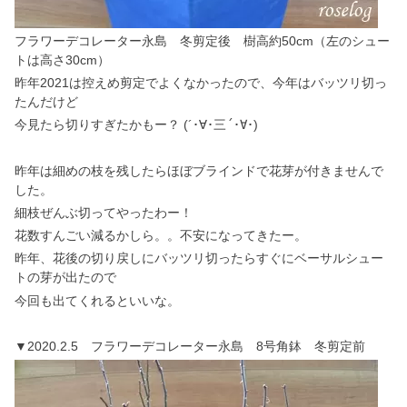
フラワーデコレーター永島 冬剪定後 樹高約50cm（左のシュー
トは高さ30cm）
昨年2021は控えめ剪定でよくなかったので、今年はバッツリ切っ
たんだけど
今見たら切りすぎたかもー？ (´･∀･
三´･∀･
)
昨年は細めの枝を残したらほぼブラインドで花芽が付きませんで
した。
細枝ぜんぶ切ってやったわー！
花数すんごい減るかしら。。不安になってきたー。
昨年、花後の切り戻しにバッツリ切ったらすぐにベーサルシュー
トの芽が出たので
今回も出てくれるといいな。
▼2020.2.5 フラワーデコレーター永島 8号角鉢 冬剪定前