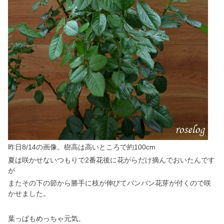
昨日8/14の画像。樹高は高いところで約100cm
夏は咲かせないつもりで2番花後に花がらだけ摘んでおいたんです
が
またその下の節から勝手に枝が伸びてバンバン花芽が付くので咲
かせました。
葉っぱもめっちゃ元気。