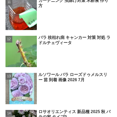
ガーデニング 虫除け対策 木酢液 作り
方
バラ 枝枯れ病 キャンカー 対策 対処 ラ
ドルチェヴィータ
ルソワール バラ ローズドゥメルスリ
ー 苗 到着 画像 2026 7月
ロサオリエンティス 新品種 2025 秋 バ
ラの家 タイプ0