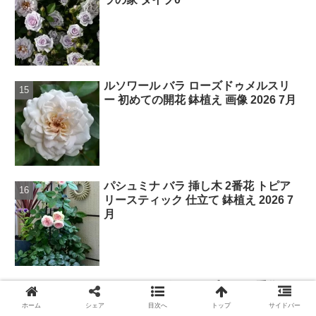
ルソワール バラ ローズドゥメルスリ
ー 初めての開花 鉢植え 画像 2026 7月
パシュミナ バラ 挿し木 2番花 トピア
リースティック 仕立て 鉢植え 2026 7
月
ガーデニング ネームプレート 手作り
作り方
ホーム
シェア
目次へ
トップ
サイドバー