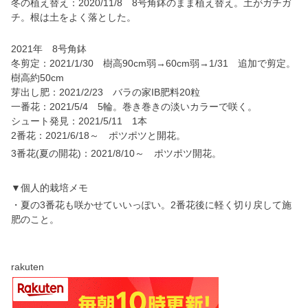
冬の植え替え：2020/11/8 8号角鉢のまま植え替え。土がガチガ
チ。根は土をよく落とした。
2021年 8号角鉢
冬剪定：2021/1/30 樹高90cm弱→60cm弱→1/31 追加で剪定。
樹高約50cm
芽出し肥：2021/2/23 バラの家IB肥料20粒
一番花：2021/5/4 5輪。巻き巻きの淡いカラーで咲く。
シュート発見：2021/5/11 1本
2番花：2021/6/18～ ポツポツと開花。
3番花(夏の開花)：2021/8/10～ ポツポツ開花。
▼個人的栽培メモ
・夏の3番花も咲かせていいっぽい。2番花後に軽く切り戻して施
肥のこと。
rakuten