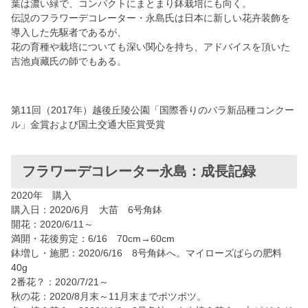
葉は濃い緑で、コンパクトにまとまり鉢栽培にも向く。
伝説のフラワーデコレーター・永島氏は日本に新しい花卉装飾を
導入した先駆者であるが、
花の育種や栽培についても深い関心を持ち、アドバイスを頂いた
吉池貞藏氏の師でもある。
第11回（2017年）越後丘陵公園「国際香りのバラ新品種コンクー
ル」金賞および国土交通大臣賞受賞
フラワーデコレーター永島：成長記録
2020年 購入
購入日：2020/6月 大苗 6号角鉢
開花：2020/6/11～
満開・花後剪定：6/16 70cm→60cm
鉢増し・施肥：2020/6/16 8号角鉢へ。マイローズばらの肥料
40g
2番花？：2020/7/21～
秋の花：2020/8月末～11月末までポツポツ。