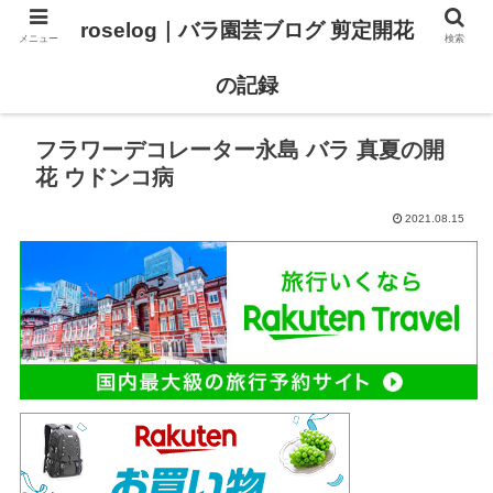
roselog｜バラ園芸ブログ 剪定開花
メニュー
検索
【バラ タイプ0 新品種紹介】
【バラ苗 ランキング】
の記録
フラワーデコレーター永島 バラ 真夏の開
花 ウドンコ病
2021.08.15