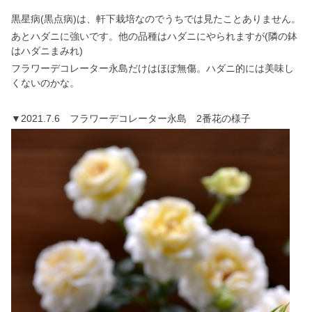
黒星病(黒点病)は、軒下栽培なのでうちでは見たことありません。
あとハダニに強いです。他の品種はハダニにやられますが(隣の鉢
はハダニまみれ)
フラワーデコレーター永島だけはほぼ無傷。ハダニ的には美味し
くないのかな。
▼2021.7.6 フラワーデコレーター永島 2番花の様子