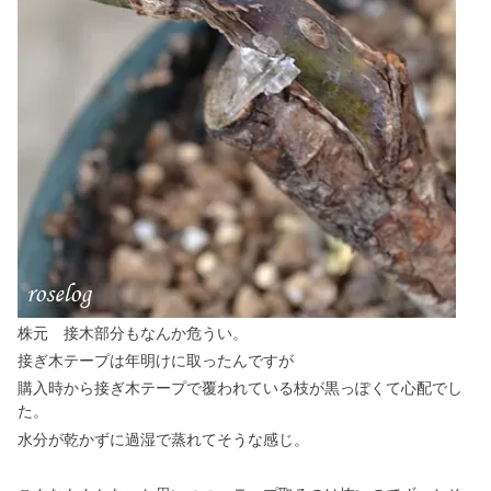
株元 接木部分もなんか危うい。
接ぎ木テープは年明けに取ったんですが
購入時から接ぎ木テープで覆われている枝が黒っぽくて心配でし
た。
水分が乾かずに過湿で蒸れてそうな感じ。