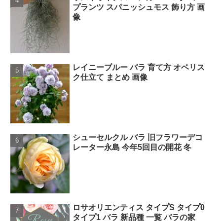
プランツ スパニッシュモス 飾り方 画
像
レイニーブルー バラ 育て方 オベリス
ク仕立て まとめ 画像
シューセルクル バラ 旧フラワーデコ
レーター永島 今年5回目の開花 冬
ロサオリエンティス タイプS タイプ0
タイプ1 バラ 新品種 一覧 バラの家