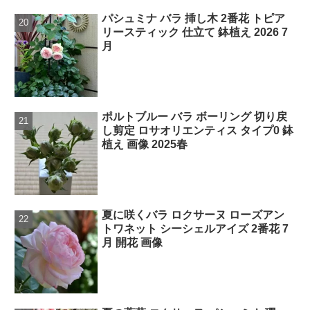
パシュミナ バラ 挿し木 2番花 トピア
リースティック 仕立て 鉢植え 2026 7
月
ポルトブルー バラ ボーリング 切り戻
し剪定 ロサオリエンティス タイプ0 鉢
植え 画像 2025春
夏に咲くバラ ロクサーヌ ローズアン
トワネット シーシェルアイズ 2番花 7
月 開花 画像