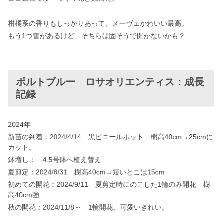
柑橘系の香りもしっかりあって、メーヴェかわいい最高。
もう1つ蕾があるけど、そちらは固そうで開かないかも？
ポルトブルー ロサオリエンティス：成長
記録
2024年
新苗の到着：2024/4/14 黒ビニールポット 樹高40cm→25cmに
カット。
鉢増し： 4.5号鉢へ植え替え
夏剪定：2024/8/31 樹高40cm→短いとこは15cm
初めての開花：2024/9/11 夏剪定時にのこした1輪のみ開花 樹
高40cm強
秋の開花：2024/11/8～ 1輪開花。可愛いきれい。