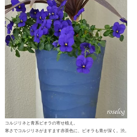
コルジリネと青系ビオラの寄せ植え。
寒さでコルジリネがますます赤茶色に、ビオラも青が深く。渋。