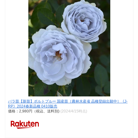
バラ苗【新苗】ポルトブルー 国産苗［農林水産省 品種登録出願中］《J-
RP》2024春新品種 0410販売
価格：2,980円（税込、送料別)
(2024/4/15時点)