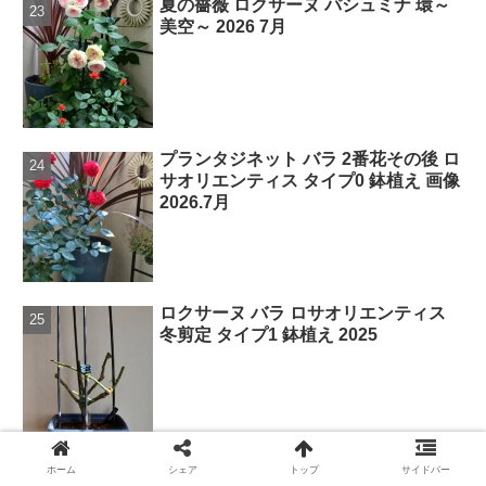
夏の薔薇 ロクサーヌ パシュミナ 環～
美空～ 2026 7月
プランタジネット バラ 2番花その後 ロ
サオリエンティス タイプ0 鉢植え 画像
2026.7月
ロクサーヌ バラ ロサオリエンティス
冬剪定 タイプ1 鉢植え 2025
プランタジネット バラ ロサオリエン
ホーム
シェア
トップ
サイドバー