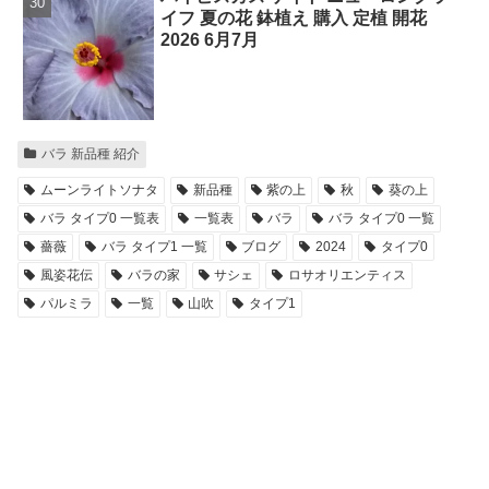
イフ 夏の花 鉢植え 購入 定植 開花
2026 6月7月
バラ 新品種 紹介
ムーンライトソナタ
新品種
紫の上
秋
葵の上
バラ タイプ0 一覧表
一覧表
バラ
バラ タイプ0 一覧
薔薇
バラ タイプ1 一覧
ブログ
2024
タイプ0
風姿花伝
バラの家
サシェ
ロサオリエンティス
パルミラ
一覧
山吹
タイプ1