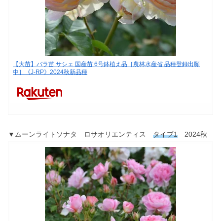
【大苗】バラ苗 サシェ 国産苗 6号鉢植え品［農林水産省 品種登録出願
中］《J-RP》2024秋新品種
▼ムーンライトソナタ ロサオリエンティス
タイプ1
2024秋