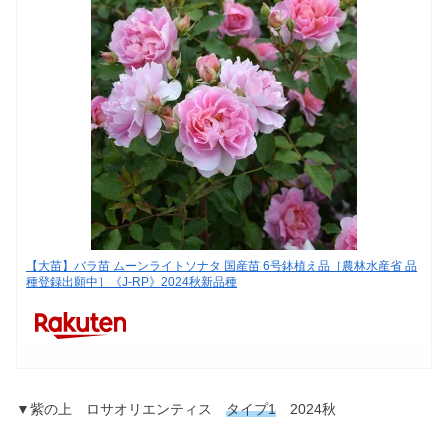
【大苗】バラ苗 ムーンライトソナタ 国産苗 6号鉢植え品［農林水産省 品
種登録出願中］《J-RP》2024秋新品種
▼紫の上 ロサオリエンティス
タイプ1
2024秋