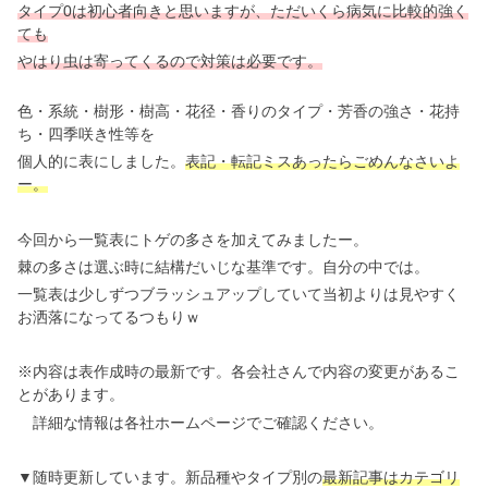
タイプ0は初心者向きと思いますが、ただいくら病気に比較的強く
ても
やはり虫は寄ってくるので対策は必要です。
色・系統・樹形・樹高・花径・香りのタイプ・芳香の強さ・花持
ち・四季咲き性等を
個人的に表にしました。
表記・転記ミスあったらごめんなさいよ
ー。
今回から一覧表にトゲの多さを加えてみましたー。
棘の多さは選ぶ時に結構だいじな基準です。自分の中では。
一覧表は少しずつブラッシュアップしていて当初よりは見やすく
お洒落になってるつもりｗ
※内容は表作成時の最新です。各会社さんで内容の変更があるこ
とがあります。
詳細な情報は各社ホームページでご確認ください。
▼随時更新しています。新品種やタイプ別の
最新記事はカテゴリ