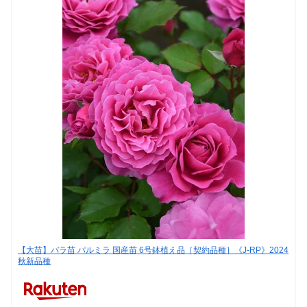
【大苗】バラ苗 パルミラ 国産苗 6号鉢植え品［契約品種］《J-RP》2024
秋新品種