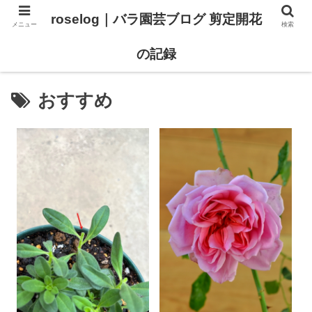
roselog｜バラ園芸ブログ 剪定開花
メニュー
検索
【バラ タイプ0 新品種紹介】
【バラ苗 ランキング】
の記録
おすすめ