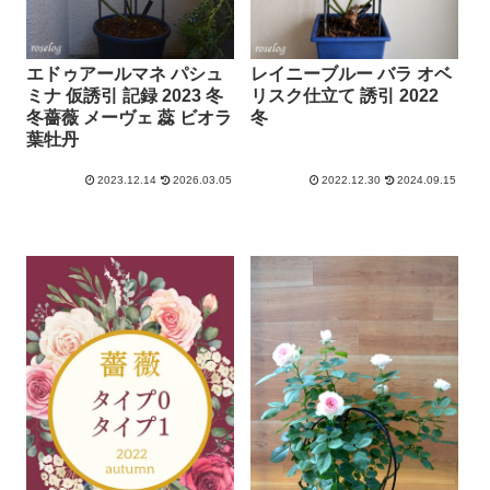
エドゥアールマネ パシュ
レイニーブルー バラ オベ
ミナ 仮誘引 記録 2023 冬
リスク仕立て 誘引 2022
冬薔薇 メーヴェ 蕊 ビオラ
冬
葉牡丹
2023.12.14
2026.03.05
2022.12.30
2024.09.15