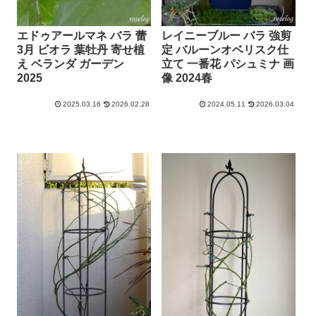
エドゥアールマネ バラ 蕾
レイニーブルー バラ 強剪
3月 ビオラ 葉牡丹 寄せ植
定 バルーンオベリスク仕
え ベランダ ガーデン
立て 一番花 パシュミナ 画
2025
像 2024春
2025.03.16
2026.02.28
2024.05.11
2026.03.04