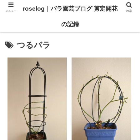
roselog｜バラ園芸ブログ 剪定開花
メニュー
検索
【バラ タイプ0 新品種紹介】
【バラ苗 ランキング】
の記録
つるバラ