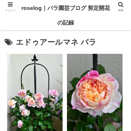
roselog｜バラ園芸ブログ 剪定開花
メニュー
検索
【バラ タイプ0 新品種紹介】
【バラ苗 ランキング】
の記録
エドゥアールマネ バラ