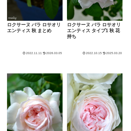
ロクサーヌ バラ ロサオリ
ロクサーヌ バラ ロサオリ
エンティス 秋 まとめ
エンティス タイプ1 秋 花
持ち
2022.11.11
2026.03.05
2022.10.15
2025.03.20