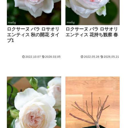
ロクサーヌ バラ ロサオリ
ロクサーヌ バラ ロサオリ
エンティス 秋の開花 タイ
エンティス 花持ち観察 春
プ1
2022.10.07
2026.03.05
2022.05.26
2026.05.21