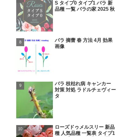
S タイプ0 タイプ1 バラ 新
品種 一覧 バラの家 2025 秋
バラ 摘蕾 春 方法 4月 効果
画像
バラ 枝枯れ病 キャンカー
対策 対処 ラドルチェヴィー
タ
ローズドゥメルスリー 新品
種 人気品種 一覧表 タイプ1