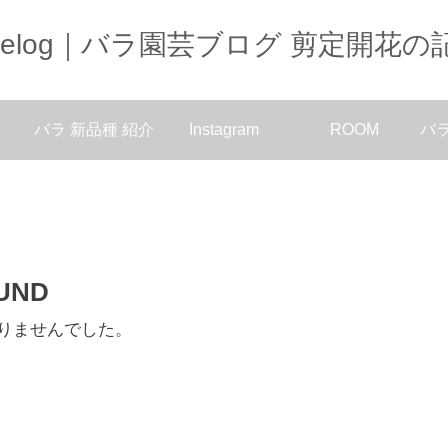
oselog｜バラ園芸ブログ 剪定開花の
バラ 新品種 紹介
Instagram
ROOM
バ
UND
りませんでした。