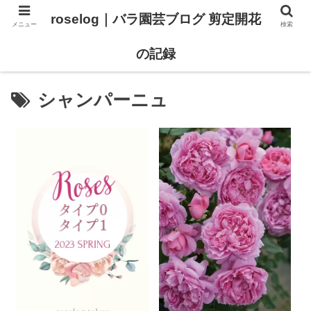
roselog｜バラ園芸ブログ 剪定開花
メニュー
検索
【バラ タイプ0 新品種紹介】
【バラ苗 ランキング】
の記録
シャンパーニュ