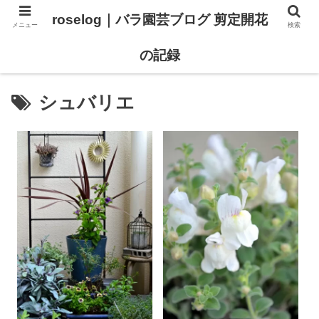
roselog｜バラ園芸ブログ 剪定開花
メニュー
検索
【バラ タイプ0 新品種紹介】
【バラ苗 ランキング】
の記録
シュバリエ