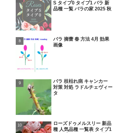
S タイプ0 タイプ1 バラ 新
品種 一覧 バラの家 2025 秋
バラ 摘蕾 春 方法 4月 効果
画像
バラ 枝枯れ病 キャンカー
対策 対処 ラドルチェヴィー
タ
ローズドゥメルスリー 新品
種 人気品種 一覧表 タイプ1