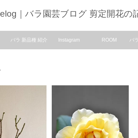
oselog｜バラ園芸ブログ 剪定開花の
バラ 新品種 紹介
Instagram
ROOM
バ
グ