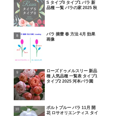
S タイプ0 タイプ1 バラ 新
品種 一覧 バラの家 2025 秋
バラ 摘蕾 春 方法 4月 効果
画像
ローズドゥメルスリー 新品
種 人気品種 一覧表 タイプ1
タイプ2 2025 河本バラ園
ポルトブルー バラ 11月 開
花 ロサオリエンティス タイ