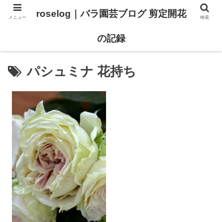
roselog｜バラ園芸ブログ 剪定開花
メニュー
検索
【バラ タイプ0 新品種紹介】
【バラ苗 ランキング】
の記録
パシュミナ 花持ち