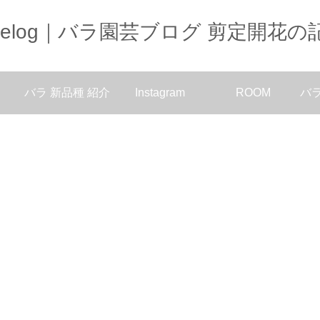
oselog｜バラ園芸ブログ 剪定開花の
バラ 新品種 紹介
Instagram
ROOM
バ