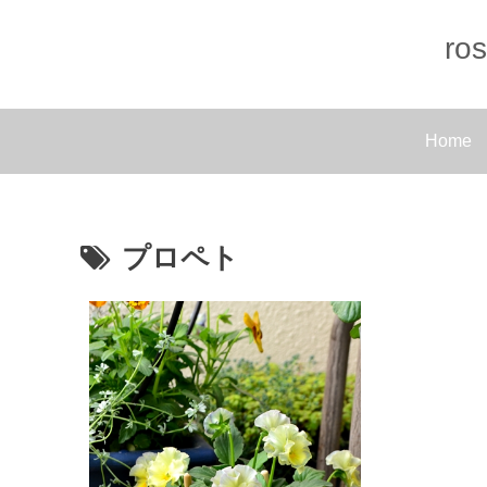
r
Home
プロペト