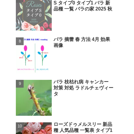
S タイプ0 タイプ1 バラ 新
品種 一覧 バラの家 2025 秋
バラ 摘蕾 春 方法 4月 効果
画像
バラ 枝枯れ病 キャンカー
対策 対処 ラドルチェヴィー
タ
ローズドゥメルスリー 新品
種 人気品種 一覧表 タイプ1