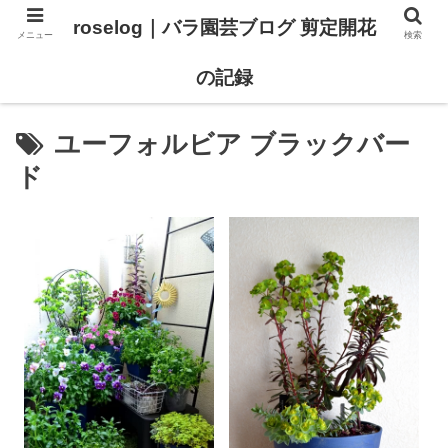
roselog｜バラ園芸ブログ 剪定開花
メニュー
検索
【バラ タイプ0 新品種紹介】
【バラ苗 ランキング】
の記録
ユーフォルビア ブラックバー
ド