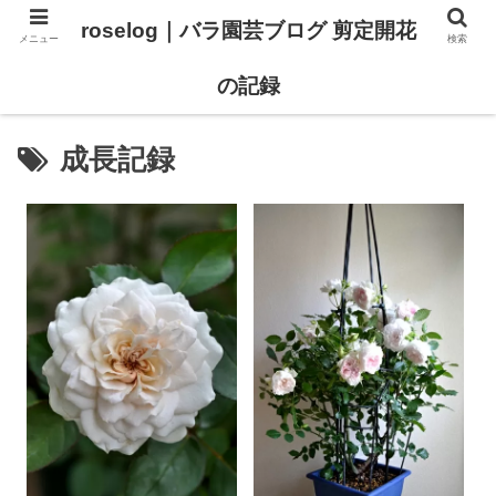
roselog｜バラ園芸ブログ 剪定開花
メニュー
検索
【バラ タイプ0 新品種紹介】
【バラ苗 ランキング】
の記録
成長記録