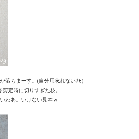
が落ちまーす。(自分用忘れないﾒﾓ）
1冬剪定時に切りすぎた枝。
いわあ。いけない見本ｗ