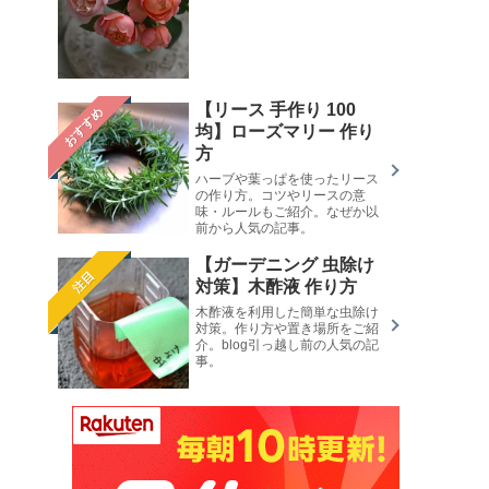
【リース 手作り 100
おすすめ
均】ローズマリー 作り
方
ハーブや葉っぱを使ったリース
の作り方。コツやリースの意
味・ルールもご紹介。なぜか以
前から人気の記事。
【ガーデニング 虫除け
注目
対策】木酢液 作り方
木酢液を利用した簡単な虫除け
対策。作り方や置き場所をご紹
介。blog引っ越し前の人気の記
事。