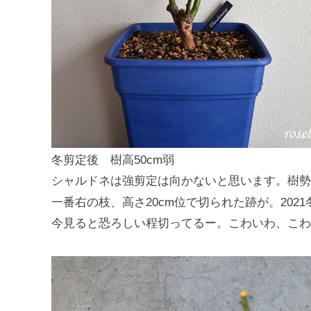
冬剪定後 樹高50cm弱
シャルドネは強剪定は向かないと思います。樹勢
一番右の枝、高さ20cm位で切られた跡が。202
今見ると恐ろしい程切ってるー。こわいわ、こわ