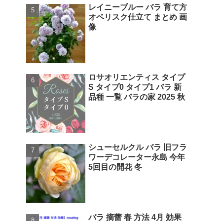
レイニーブルー バラ 育て方
オベリスク仕立て まとめ 画
像
ロサオリエンティス タイプ
S タイプ0 タイプ1 バラ 新
品種 一覧 バラの家 2025 秋
シューセルクル バラ 旧フラ
ワーデコレーター永島 今年
5回目の開花 冬
バラ 摘蕾 春 方法 4月 効果