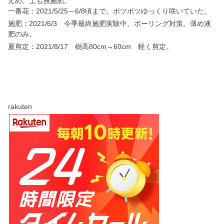
えめ。土も無施肥。
一番花：2021/5/25～6/8頃まで。ポツポツゆっくり咲いていた。
施肥：2021/6/3 今季最終施肥実験中。ボーリング対策。薄め液
肥のみ。
夏剪定：2021/8/17 樹高80cm→60cm 軽く剪定。
rakuten