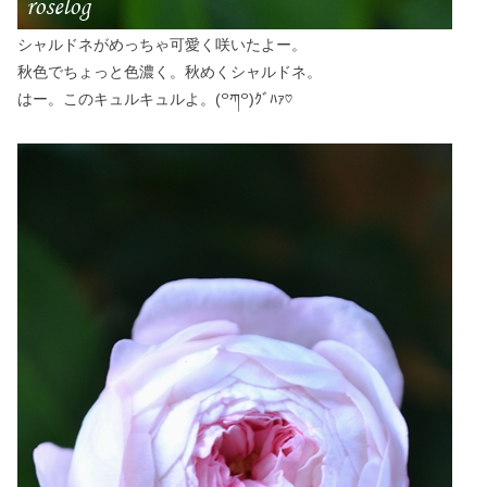
シャルドネがめっちゃ可愛く咲いたよー。
秋色でちょっと色濃く。秋めくシャルドネ。
はー。このキュルキュルよ。(꒪ཀ꒪)ｸﾞﾊｧ♡