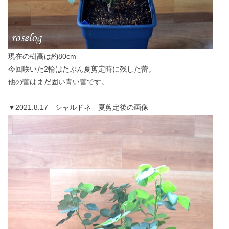
現在の樹高は約80cm
今回咲いた2輪はたぶん夏剪定時に残した蕾。
他の蕾はまだ固い青い蕾です。
▼2021.8.17 シャルドネ 夏剪定後の画像