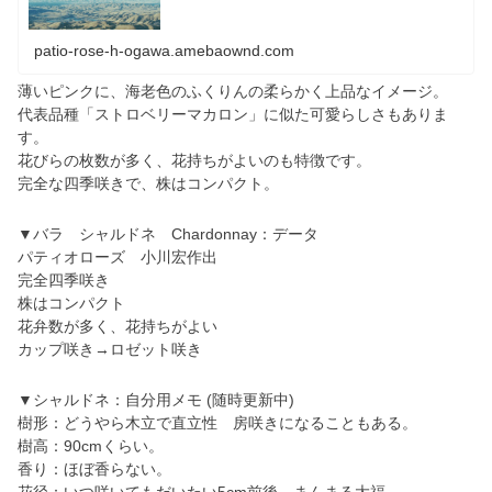
patio-rose-h-ogawa.amebaownd.com
薄いピンクに、海老色のふくりんの柔らかく上品なイメージ。
代表品種「ストロベリーマカロン」に似た可愛らしさもありま
す。
花びらの枚数が多く、花持ちがよいのも特徴です。
完全な四季咲きで、株はコンパクト。
▼バラ シャルドネ Chardonnay：データ
パティオローズ 小川宏作出
完全四季咲き
株はコンパクト
花弁数が多く、花持ちがよい
カップ咲き→ロゼット咲き
▼シャルドネ：自分用メモ (随時更新中)
樹形：どうやら木立で直立性 房咲きになることもある。
樹高：90cmくらい。
香り：ほぼ香らない。