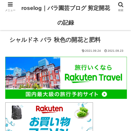
roselog｜バラ園芸ブログ 剪定開花
メニュー
検索
【バラ タイプ0 新品種紹介】
【バラ苗 ランキング】
の記録
シャルドネ バラ 秋色の開花と肥料
2021.09.24
2021.09.23