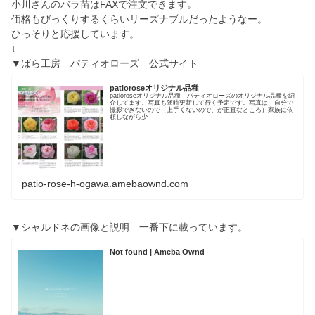
小川さんのバラ苗はFAXで注文できます。
価格もびっくりするくらいリーズナブルだったようなー。
ひっそりと応援しています。
↓
▼ばら工房 パティオローズ 公式サイト
patioroseオリジナル品種
patioroseオリジナル品種 - パティオローズのオリジナル品種を紹
介してます。写真も随時更新して行く予定です。写真は、自分で
撮影できないので（上手くないので、が正直なところ）家族に依
頼しながら少
patio-rose-h-ogawa.amebaownd.com
▼シャルドネの画像と説明 一番下に載っています。
Not found | Ameba Ownd