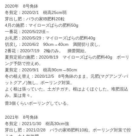
2020年 8号角鉢
冬剪定：2020/2/1 樹高25cm弱
芽出し肥：バラの家IB肥料20粒
4月の施肥：マイローズばらの肥料50g
一番花：2020/5/22頃～
お礼肥：2020/5/29：マイローズばらの肥料40g
切戻し：2020/6/2 90cm→40cm 満開切り戻し。
2番花：2020/7/19 2輪のみ。 摘蕾開始。
夏剪定前の施肥：2020/8/19 マイローズばらの肥料40g ボーリ
ング予防で控えめ。
夏剪定：2020/9/1 樹高90cm→80cm
冬の植え替え：2020/12/5 8号角鉢のまま。元肥(マグアンプ･バ
ットグアノ)無し。ボーリング対策。
よく根は張っていた。土ガチガチ。根はよくほぐした。堆肥混込
み。葉は青々。
蕾3個くらいボーリングしている。
2021年 8号角鉢
冬剪定：2021/1/30 樹高30cm強
芽出し肥：2021/2/28 バラの家IB肥料10粒。ボーリング対策で控