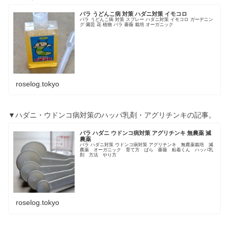
バラ うどんこ病 対策 ハダニ対策 イモコロ
バラ うどんこ病 対策 スプレー ハダニ対策 イモコロ ガーデニン
グ 園芸 花 植物 バラ 薔薇 栽培 オーガニック
roselog.tokyo
▼ハダニ・ウドンコ病対策のハッパ乳剤・アグリチンキの記事。
バラ ハダニ ウドンコ病対策 アグリチンキ 無農薬 減
農薬
バラ ハダニ対策 ウドンコ病対策 アグリチンキ 無農薬栽培 減
農薬 オーガニック 育て方 ばら 薔薇 粘着くん ハッパ乳
剤 方法 やり方
roselog.tokyo