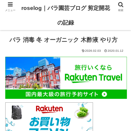
roselog｜バラ園芸ブログ 剪定開花
メニュー
検索
【バラ タイプ0 新品種紹介】
【バラ苗 ランキング】
の記録
バラ 消毒 冬 オーガニック 木酢液 やり方
2026.02.03
2020.01.12