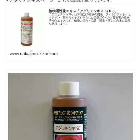
植物活性化エキス「アグリチンキ３６(1Ll)」
「アグリチンキ36」は35種類の植物の樹液（フィトンチット）と
キトサン（蟹がらエキス）作られた天然100％の人畜無害の植物
活性化エキスです。植物の活力・品質・収量・活力の向上に効果
を発揮します。
www.nakajima-kikai.com