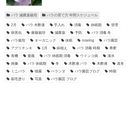
バラ 減農薬栽培
バラの育て方 年間スケジュール
2月
バラ 木酢液
手入れ
消毒
休眠期
管理
病害虫
薔薇栽培
減農薬
予防
バラ 消毒 冬
バラ栽培
オーガニック
休眠
roselog
バラ園芸
アグリチンキ
1月
鉢植え
バラ 消毒 時期
希釈
有機
薔薇
バラ 休眠期 消毒
ウドンコ病
潅水
画像
バラ 休眠期
冬
木酢液 バラ
木酢液
真冬
ミニバラ
噴霧
ベランダ
バラ園芸ブログ
時期
刷毛塗り
写真
バラ園芸 ブログ