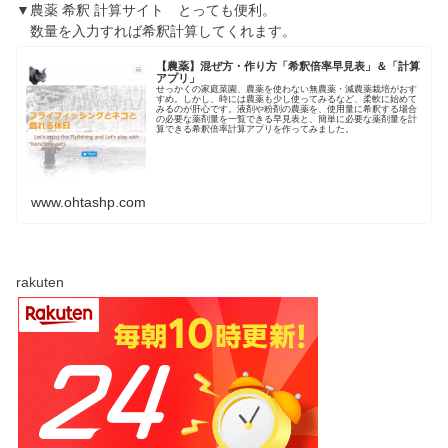
▼農薬 希釈 計算サイト とっても便利。
数量を入力すれば希釈計算してくれます。
【農薬】混ぜ方・作り方「希釈倍率早見表」＆「計算
アプリ」
せっかくの家庭菜園、農薬を使わない無農薬・減農薬栽培がおす
すめ。しかし、時には農薬も少し使ってみるなど、柔軟に始めて
みるのが肝心です。液剤や粉剤の農薬を、使用量に希釈する場合
の必要な薬剤量を一覧できる早見表と、簡単に必要な薬剤量を計
算できる希釈倍率計算アプリを作ってみました。
www.ohtashp.com
rakuten