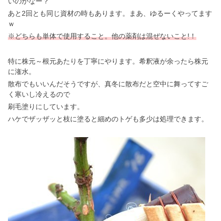
いのかなー？
あと2回とも同じ資材の時もあります。まあ、ゆるーくやってます
ｗ
※どちらも単体で使用する
こと
。他の薬剤は混ぜないこと!！
特に株元～根元あたりを丁寧にやります。希釈液が余ったら株元
に潅水。
散布でもいいんだそうですが、真冬に散布だと空中に舞ってすご
く寒いし冷えるので
刷毛塗りにしています。
ハケでザッザッと枝に塗ると細めのトゲも多少は処理できます。