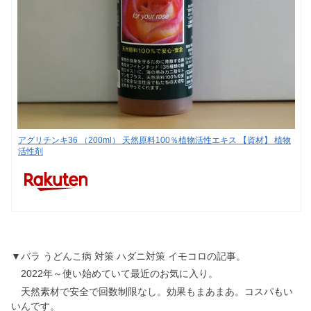
アグリチンキ36 （200ml） 天然原料100％植物活性エキス 【資材】 植物
活性剤
▼バラ うどんこ病 対策 ハダニ対策 イモコロの記事。
2022年～使い始めていて最近のお気に入り。
天然素材で安全で回数制限なし。効果もまあまあ。コスパもい
いんです。