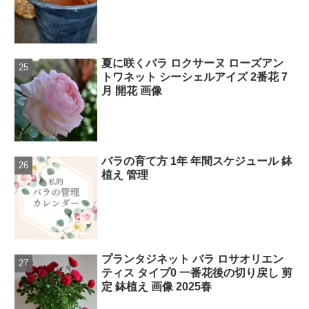
夏に咲くバラ ロクサーヌ ローズアン
トワネット シーシェルアイズ 2番花 7
月 開花 画像
バラの育て方 1年 年間スケジュール 鉢
植え 管理
プランタジネット バラ ロサオリエン
ティス タイプ0 一番花後の切り戻し 剪
定 鉢植え 画像 2025春