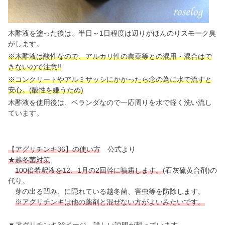
木酢液を塗った後は、半日～1日程度は辺りがほんのりスモーク臭
がします。
※木酢液は酸性なので、アルカリ性の農薬等との混用・混合はで
きないので注意!!
※コンクリートやアルミサッシにかかったら念の為に水で流すと
安心。(酸性を嫌うため)
木酢液を使用後は、ベランダなので一応周りを水で軽く洗い流し
ています。
【アグリチンキ36】の使い方
公式より
★越冬菌対策
100倍希釈液を12、1月の2回幹に噴霧します。
(石灰硫黄合剤)の
代り。
芽の出る凹み、に隠れている越冬菌、害虫等を防除します。
※アグリチンキは他の薬剤と混ぜない方がよいみたいです。
▼アグリチンキ36ページ 詳しい説明が載っています。