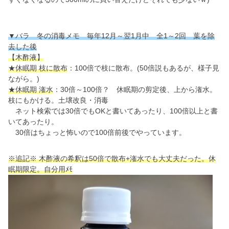
▼バラ 冬の消毒メモ 毎年12月～翌1月中 全1～2回 葉を除
去した後
【木酢液】
★休眠期 枝に散布
：100倍で枝に散布。(50倍説もあるが、様子見
ながら。)
★休眠期 潅水
：30倍～100倍？ 休眠期の剪定後、上から潅水。
枝にもかける。土壌改良・消毒
ネット検索では30倍でもOKと書いてあったり、100倍以上と書
いてあったり。
30倍はちょっと怖いので100倍前後でやっています。
※追記※ 木酢液の希釈は50倍で散布+潅水でも大丈夫だった。休
眠期限定。自分用ﾒﾓ