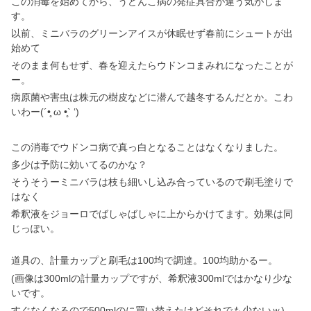
この消毒を始めてから、うどんこ病の発症具合が違う気がしま
す。
以前、ミニバラのグリーンアイスが休眠せず春前にシュートが出
始めて
そのまま何もせず、春を迎えたらウドンコまみれになったことが
ー。
病原菌や害虫は株元の樹皮などに潜んで越冬するんだとか。こわ
いわー(´•̥ ω •̥` ‘)
この消毒でウドンコ病で真っ白となることはなくなりました。
多少は予防に効いてるのかな？
そうそうーミニバラは枝も細いし込み合っているので刷毛塗りで
はなく
希釈液をジョーロでばしゃばしゃに上からかけてます。効果は同
じっぽい。
道具の、計量カップと刷毛は100均で調達。100均助かるー。
(画像は300mlの計量カップですが、希釈液300mlではかなり少な
いです。
すぐなくなるので500mlのに買い替えたけどそれでも少ないｗ)