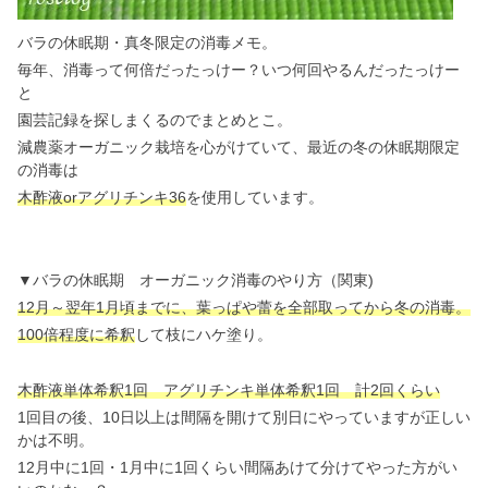
バラの休眠期・真冬限定の消毒メモ。
毎年、消毒って何倍だったっけー？いつ何回やるんだったっけー
と
園芸記録を探しまくるのでまとめとこ。
減農薬オーガニック栽培を心がけていて、最近の冬の休眠期限定
の消毒は
木酢液orアグリチンキ36
を使用しています。
▼バラの休眠期 オーガニック消毒のやり方（関東)
12月～翌年1月頃までに、葉っぱや蕾を全部取ってから冬の消毒。
100倍程度に希釈
して枝にハケ塗り。
木酢液単体希釈1回 アグリチンキ単体希釈1回 計2回くらい
1回目の後、10日以上は間隔を開けて別日にやっていますが正しい
かは不明。
12月中に1回・1月中に1回くらい間隔あけて分けてやった方がい