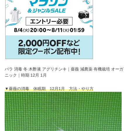
バラ 消毒 冬 木酢液 アグリチンキ｜薔薇 減農薬 有機栽培 オーガ
ニック｜時期 12月 1月
▼薔薇の消毒 休眠期 12月1月 方法
・
やり方