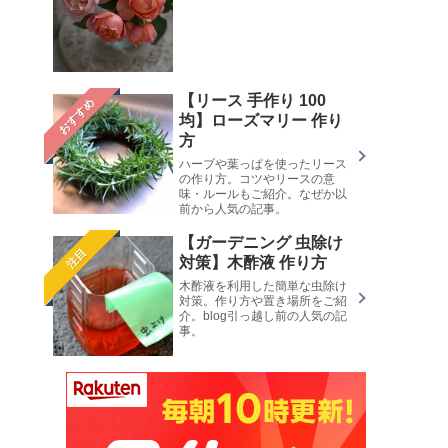
【リース 手作り 100
おすすめ
均】ローズマリー 作り
方
ハーブや葉っぱを使ったリース
の作り方。コツやリースの意
味・ルールもご紹介。なぜか以
前から人気の記事。
【ガーデニング 虫除け
注目
対策】木酢液 作り方
木酢液を利用した簡単な虫除け
対策。作り方や置き場所をご紹
介。blog引っ越し前の人気の記
事。