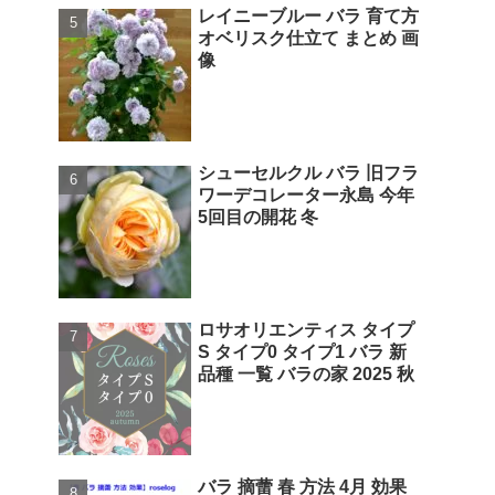
レイニーブルー バラ 育て方
オベリスク仕立て まとめ 画
像
シューセルクル バラ 旧フラ
ワーデコレーター永島 今年
5回目の開花 冬
ロサオリエンティス タイプ
S タイプ0 タイプ1 バラ 新
品種 一覧 バラの家 2025 秋
バラ 摘蕾 春 方法 4月 効果