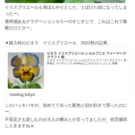
イリスプリエールも薄ぼんやりとした、とぼけた顔になってしま
ったー。
透明感あるグラデーションカラーのすじすじで、これはこれで素
敵だけどさー。
▼購入時のビオラ イリスプリエール 2022秋の記事。
ビオラ イリスプリエール シエルブリエ ファーマーズ
クラフト 秋
ビオラ イリスプリエール シエルブリエ ファーマーズクラフト 秋
鉢植え ガーデニング roselog なごみももか しんしん 画像
roselog.tokyo
このバッキバキの、攻めてて尖った配色と顔が好きで買ったのに
ー。
不安定さも楽しむのが大人の嗜みとか言ってましたが、前言撤回
しときますねｗ