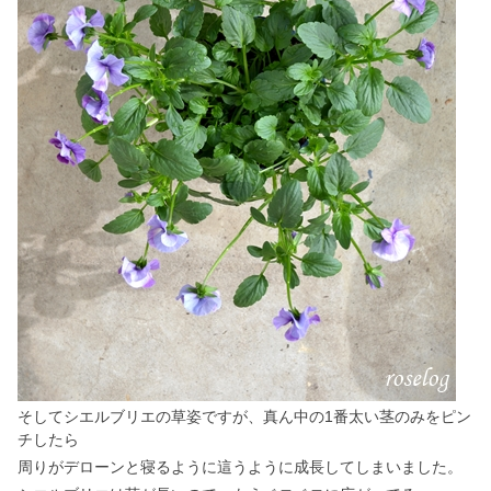
そしてシエルブリエの草姿ですが、真ん中の1番太い茎のみをピン
チしたら
周りがデローンと寝るように這うように成長してしまいました。