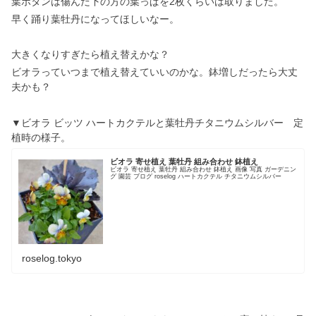
葉ボタンは傷んだ下の方の葉っぱを2枚くらいは取りました。
早く踊り葉牡丹になってほしいなー。
大きくなりすぎたら植え替えかな？
ビオラっていつまで植え替えていいのかな。鉢増しだったら大丈
夫かも？
▼ビオラ ビッツ ハートカクテルと葉牡丹チタニウムシルバー 定
植時の様子。
ビオラ 寄せ植え 葉牡丹 組み合わせ 鉢植え
ビオラ 寄せ植え 葉牡丹 組み合わせ 鉢植え 画像 写真 ガーデニン
グ 園芸 ブログ roselog ハートカクテル チタニウムシルバー
roselog.tokyo