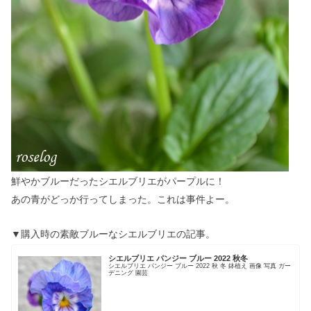
鮮やかブルーだったシエルブリエがパープルに！
あの青がどっか行ってしまった。これは事件よー。
▼購入時の素敵ブルーなシエルブリエの記事。
シエルブリエ パンジー ブルー 2022 秋冬
シエルブリエ パンジー ブルー 2022 秋 冬 鉢植え 画像 写真 ガー
デニング 園芸