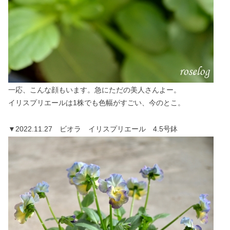
一応、こんな顔もいます。急にただの美人さんよー。
イリスプリエールは1株でも色幅がすごい、今のとこ。
▼2022.11.27 ビオラ イリスプリエール 4.5号鉢