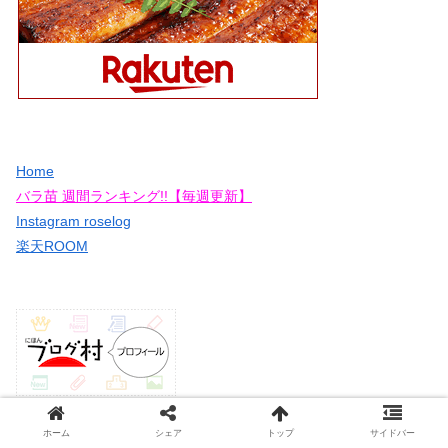
Home
バラ苗 週間ランキング!!【毎週更新】
Instagram roselog
楽天ROOM
▼バラ園芸ブログ
ホーム
シェア
トップ
サイドバー