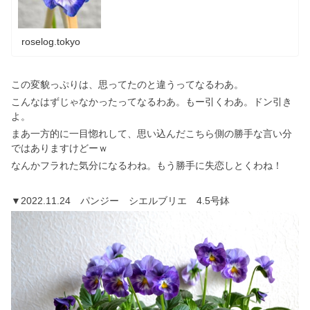
roselog.tokyo
この変貌っぷりは、思ってたのと違うってなるわあ。
こんなはずじゃなかったってなるわあ。もー引くわあ。ドン引き
よ。
まあ一方的に一目惚れして、思い込んだこちら側の勝手な言い分
ではありますけどーｗ
なんかフラれた気分になるわね。もう勝手に失恋しとくわね！
▼2022.11.24 パンジー シエルブリエ 4.5号鉢