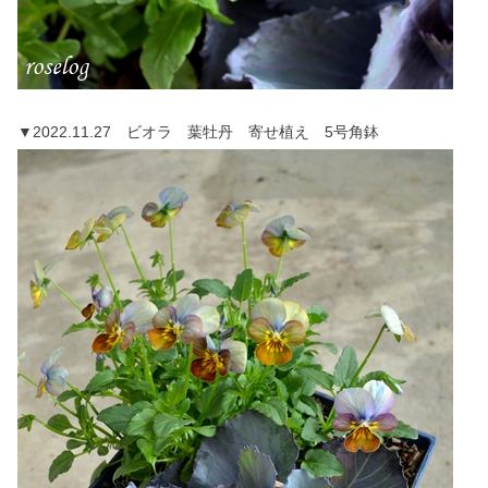
▼2022.11.27 ビオラ 葉牡丹 寄せ植え 5号角鉢