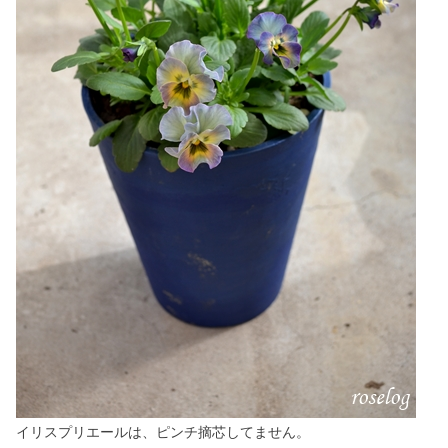
イリスプリエールは、ピンチ摘芯してません。