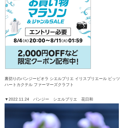
裏切りのパンジービオラ シエルブリエ イリスプリエール ビッツ
ハートカクテル ファーマーズクラフト
▼2022.11.24 パンジー シエルブリエ 花日和