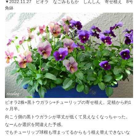
▼2022.11.27 ビオラ なごみももか しんしん 寄せ植え 8号
角鉢
ビオラ2株+黒トウガラシ+チューリップの寄せ植え。定植から約1
ヶ月半。
向こう側の黒トウガラシが草丈が低くて見えなくなっちゃった。
なーんか選択を間違えた予感。
でもチューリップ球根も埋まってるからもう植え替えできないな