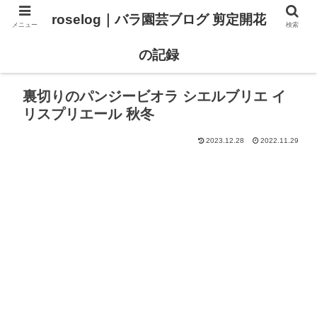
roselog｜バラ園芸ブログ 剪定開花
メニュー
検索
【バラ タイプ0 新品種紹介】
【バラ苗 ランキング】
の記録
裏切りのパンジービオラ シエルブリエ イ
リスプリエール 秋冬
2023.12.28
2022.11.29