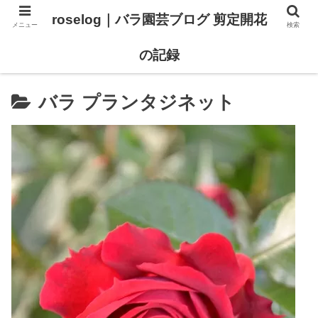
roselog｜バラ園芸ブログ 剪定開花
メニュー
検索
【バラ タイプ0 新品種紹介】
【バラ苗 ランキング】
の記録
バラ プランタジネット