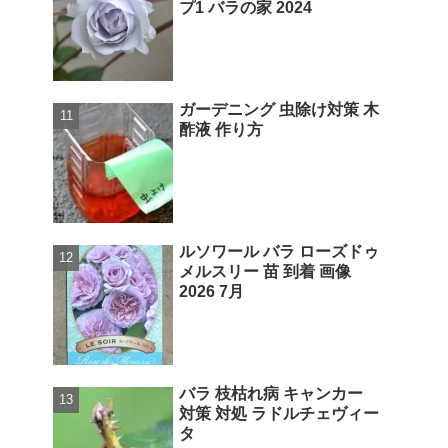
プ1 バラの家 2024
ガーデニング 虫除け対策 木
酢液 作り方
ルソワール バラ ローズドゥ
メルスリー 苗 到着 画像
2026 7月
バラ 枝枯れ病 キャンカー
対策 対処 ラドルチェヴィー
タ