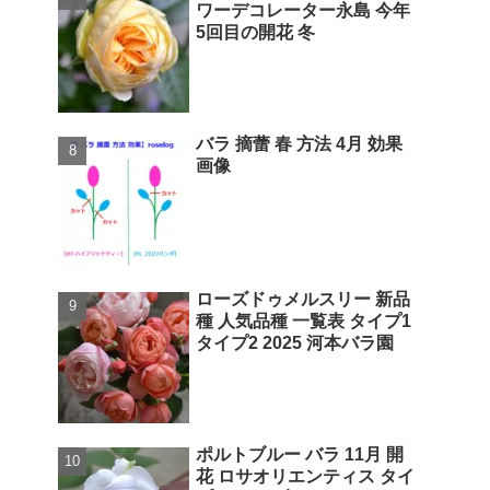
ワーデコレーター永島 今年
5回目の開花 冬
バラ 摘蕾 春 方法 4月 効果
画像
ローズドゥメルスリー 新品
種 人気品種 一覧表 タイプ1
タイプ2 2025 河本バラ園
ポルトブルー バラ 11月 開
花 ロサオリエンティス タイ