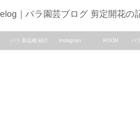
oselog｜バラ園芸ブログ 剪定開花の
バラ 新品種 紹介
Instagram
ROOM
バ