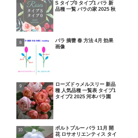
S タイプ0 タイプ1 バラ 新
品種 一覧 バラの家 2025 秋
バラ 摘蕾 春 方法 4月 効果
画像
ローズドゥメルスリー 新品
種 人気品種 一覧表 タイプ1
タイプ2 2025 河本バラ園
ポルトブルー バラ 11月 開
花 ロサオリエンティス タイ