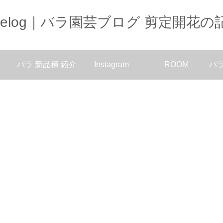
oselog｜バラ園芸ブログ 剪定開花の
バラ 新品種 紹介
Instagram
ROOM
バ