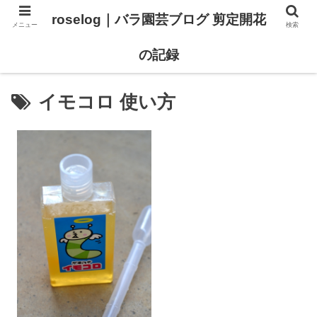
roselog｜バラ園芸ブログ 剪定開花
メニュー
検索
【バラ タイプ0 新品種紹介】
【バラ苗 ランキング】
の記録
イモコロ 使い方