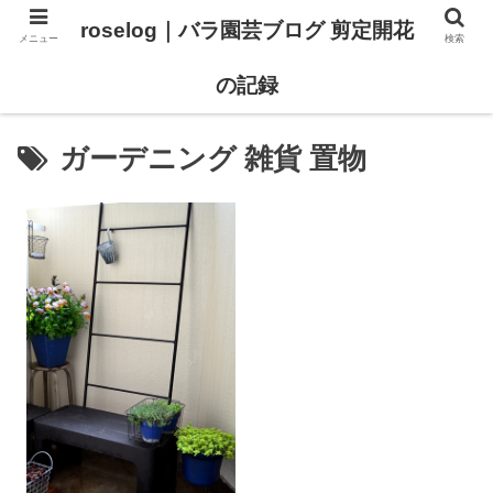
roselog｜バラ園芸ブログ 剪定開花
メニュー
検索
【バラ タイプ0 新品種紹介】
【バラ苗 ランキング】
の記録
ガーデニング 雑貨 置物