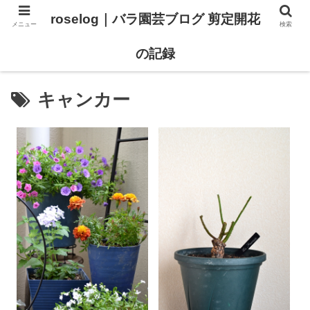
roselog｜バラ園芸ブログ 剪定開花
メニュー
検索
【バラ タイプ0 新品種紹介】
【バラ苗 ランキング】
の記録
キャンカー