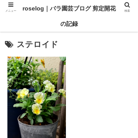
roselog｜バラ園芸ブログ 剪定開花
メニュー
検索
【バラ タイプ0 新品種紹介】
【バラ苗 ランキング】
の記録
ステロイド