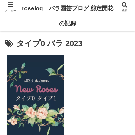
roselog｜バラ園芸ブログ 剪定開花
メニュー
検索
【バラ タイプ0 新品種紹介】
【バラ苗 ランキング】
の記録
タイプ0 バラ 2023