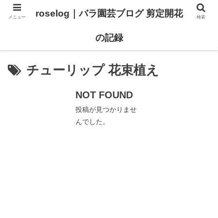
roselog｜バラ園芸ブログ 剪定開花
メニュー
検索
【バラ タイプ0 新品種紹介】
【バラ苗 ランキング】
の記録
チューリップ 花束植え
NOT FOUND
投稿が見つかりませ
んでした。