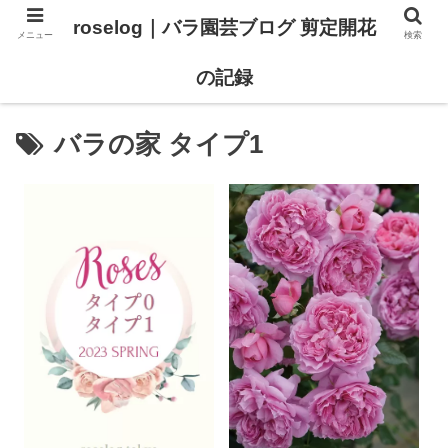
roselog｜バラ園芸ブログ 剪定開花
メニュー
検索
【バラ タイプ0 新品種紹介】
【バラ苗 ランキング】
の記録
バラの家 タイプ1