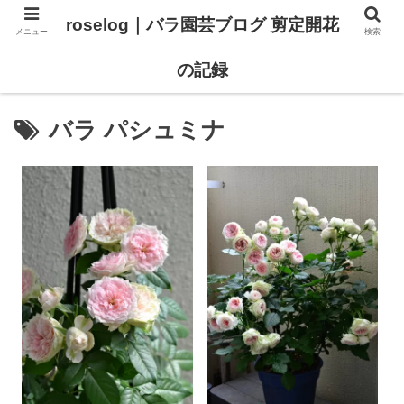
roselog｜バラ園芸ブログ 剪定開花
メニュー
検索
【バラ タイプ0 新品種紹介】
【バラ苗 ランキング】
の記録
バラ パシュミナ