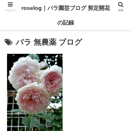
roselog｜バラ園芸ブログ 剪定開花
メニュー
検索
【バラ タイプ0 新品種紹介】
【バラ苗 ランキング】
の記録
バラ 無農薬 ブログ