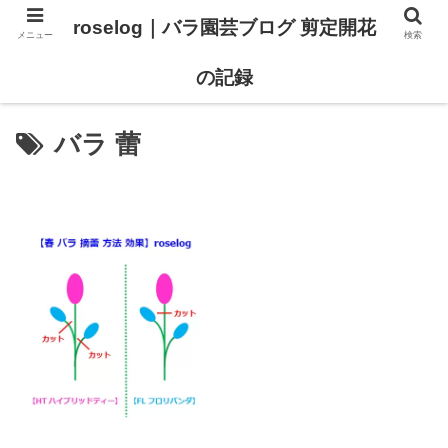
roselog｜バラ園芸ブログ 剪定開花
メニュー
検索
【バラ タイプ0 新品種紹介】
【バラ苗 ランキング】
の記録
バラ 蕾