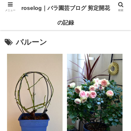
roselog｜バラ園芸ブログ 剪定開花
メニュー
検索
【バラ タイプ0 新品種紹介】
【バラ苗 ランキング】
の記録
バルーン