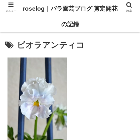
roselog｜バラ園芸ブログ 剪定開花
メニュー
検索
【バラ タイプ0 新品種紹介】
【バラ苗 ランキング】
の記録
ビオラアンティコ