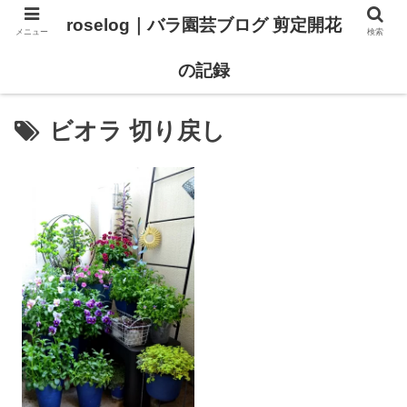
roselog｜バラ園芸ブログ 剪定開花
メニュー
検索
【バラ タイプ0 新品種紹介】
【バラ苗 ランキング】
の記録
ビオラ 切り戻し