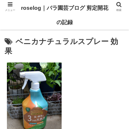
roselog｜バラ園芸ブログ 剪定開花
メニュー
検索
【バラ タイプ0 新品種紹介】
【バラ苗 ランキング】
の記録
ベニカナチュラルスプレー 効
果