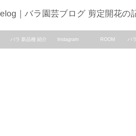
oselog｜バラ園芸ブログ 剪定開花の
バラ 新品種 紹介
Instagram
ROOM
バ