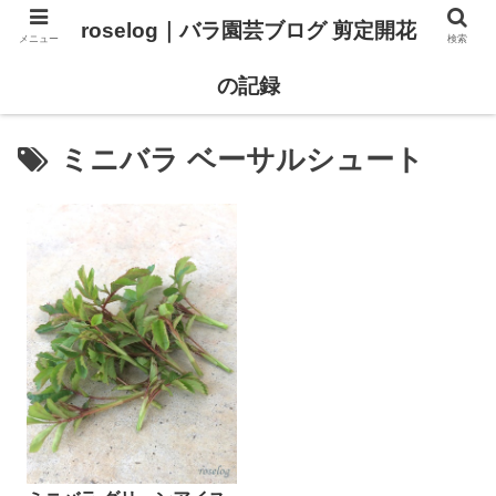
roselog｜バラ園芸ブログ 剪定開花
メニュー
検索
【バラ タイプ0 新品種紹介】
【バラ苗 ランキング】
の記録
ミニバラ ベーサルシュート