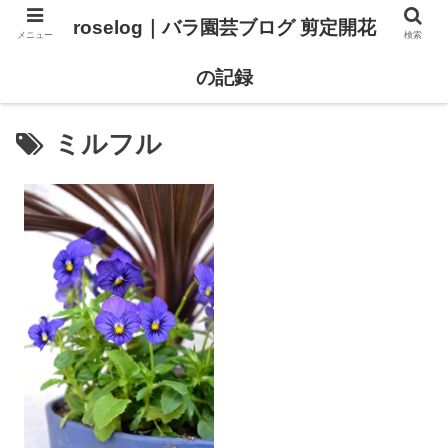
roselog｜バラ園芸ブログ 剪定開花
メニュー
検索
【バラ タイプ0 新品種紹介】
【バラ苗 ランキング】
の記録
ミルフル