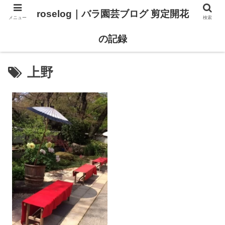
roselog｜バラ園芸ブログ 剪定開花
メニュー
検索
【バラ タイプ0 新品種紹介】
【バラ苗 ランキング】
の記録
上野