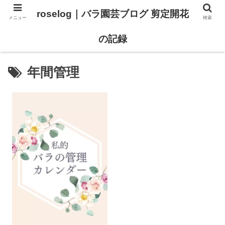
roselog｜バラ園芸ブログ 剪定開花
メニュー
検索
【バラ タイプ0 新品種紹介】
【バラ苗 ランキング】
の記録
年間管理