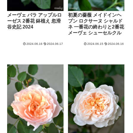
メーヴェ バラ アップルロ
初夏の薔薇 メイドインヘ
ーゼス 2番花 鉢植え 忽滑
ブン ロクサーヌ シャルド
谷史記 2024
ネ 一番花の終わりと2番花
メーヴェ シューセルクル
2024.06.16
2024.06.17
2024.06.15
2024.06.16