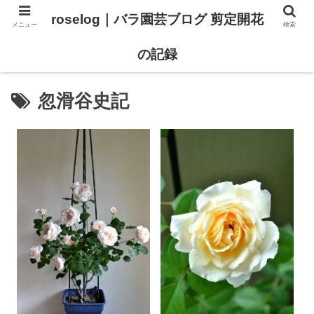
roselog｜バラ園芸ブログ 剪定開花
メニュー
検索
【バラ タイプ0 新品種紹介】
【バラ苗 ランキング】
の記録
忽滑谷史記