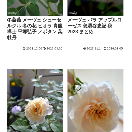
冬薔薇 メーヴェ シューセ
メーヴェ バラ アップルロ
ルクル 冬の花 ビオラ 青魔
ーゼス 忽滑谷史記 秋
導士 平塚弘子 ノボタン 葉
2023 まとめ
牡丹
2023.12.06
2026.03.05
2023.11.14
2026.03.05