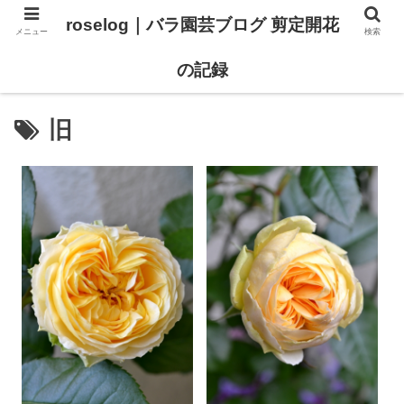
roselog｜バラ園芸ブログ 剪定開花
メニュー
検索
【バラ タイプ0 新品種紹介】
【バラ苗 ランキング】
の記録
旧