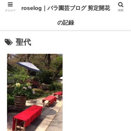
roselog｜バラ園芸ブログ 剪定開花
メニュー
検索
【バラ タイプ0 新品種紹介】
【バラ苗 ランキング】
の記録
聖代